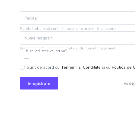
Parola
Parola trebuie să conțină litere, cifre, minim 8 caractere.
Nume magazin
Iti poti schimba oricand numele si domeniul magazinului.
In ce industrie vei activa?
Sunt de acord cu
Termenii si Conditiile
si cu
Politica de 
Ai de
Inregistrare