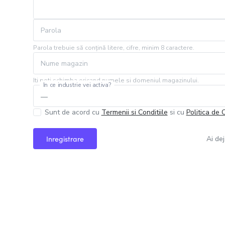
Parola
Parola trebuie să conțină litere, cifre, minim 8 caractere.
Nume magazin
Iti poti schimba oricand numele si domeniul magazinului.
In ce industrie vei activa?
Sunt de acord cu
Termenii si Conditiile
si cu
Politica de 
Ai de
Inregistrare