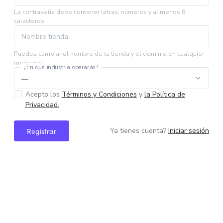
La contraseña debe contener letras, números y al menos 8
caracteres.
Nombre tienda
Puedes cambiar el nombre de tu tienda y el dominio en cualquier
momento.
¿En qué industria operarás?
Acepto los
Términos y Condiciones
y
la Política de
Privacidad.
Ya tienes cuenta?
Iniciar sesión
Registrar