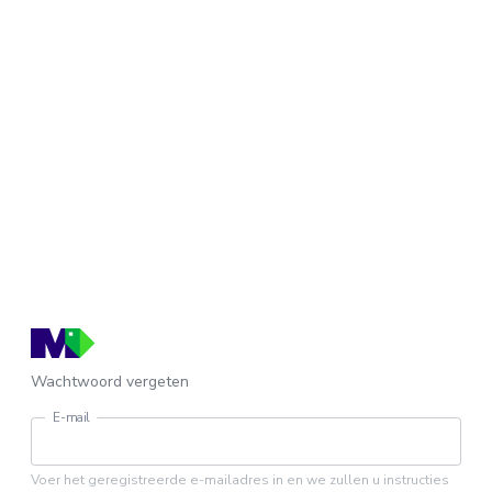
Wachtwoord vergeten
E-mail
Voer het geregistreerde e-mailadres in en we zullen u instructies