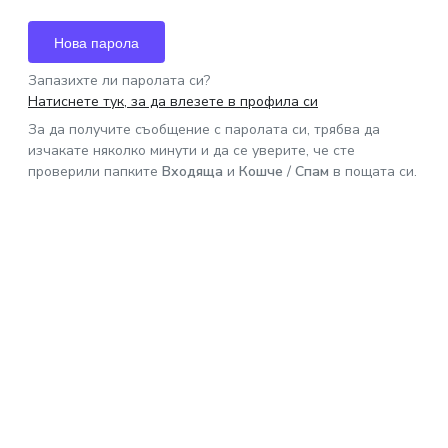
Нова парола
Запазихте ли паролата си?
Натиснете тук, за да влезете в профила си
За да получите съобщение с паролата си, трябва да
изчакате няколко минути и да се уверите, че сте
проверили папките
Входяща
и
Кошче
/
Спам
в пощата си.