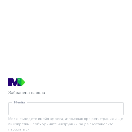
Забравена парола
Имейл
Моля, въведете имейл адреса, използван при регистрация и ще
ви изпратим необходимите инструкции, за да възстановите
паролата си.